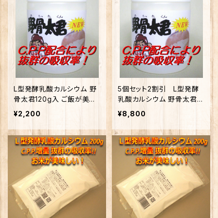
L型発酵乳酸カルシウム 野
5個セット2割引 L型発酵
骨太君120g入 ご飯が美味
乳酸カルシウム 野骨太君12
しいカルシウム
0g入 ご飯が美味しいカル
¥2,200
¥8,800
シウム