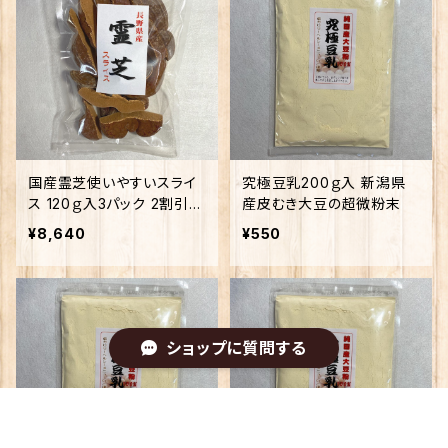
国産霊芝使いやすいスライ
究極豆乳200ｇ入 新潟県
ス 120ｇ入3パック 2割引
産皮むき大豆の超微粉末
長野県産マンネン茸
¥8,640
¥550
ショップに質問する