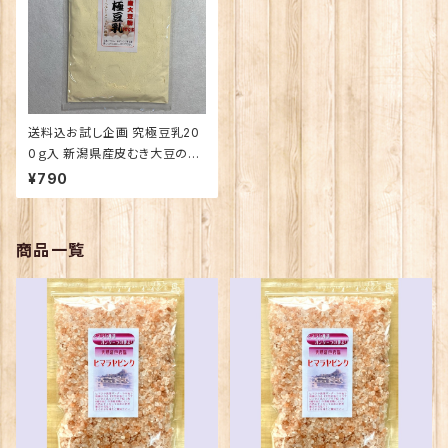
送料込お試し企画 究極豆乳20
0ｇ入 新潟県産皮むき大豆の超
微粉末 クリックポスト便のエコ
¥790
配送
商品一覧