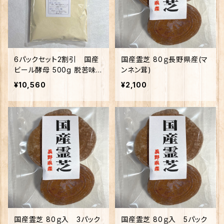
6パックセット2割引 国産
国産霊芝 80ｇ長野県産(マ
ビール酵母 500g 脱苦味
ンネン茸)
原料使用
¥10,560
¥2,100
国産霊芝 80ｇ入 3パック
国産霊芝 80ｇ入 5パック