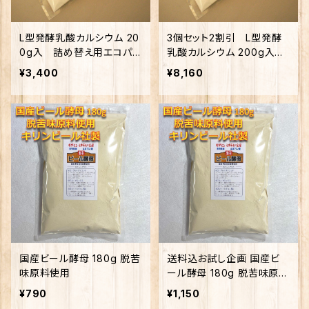
L型発酵乳酸カルシウム 20
3個セット2割引 L型発酵
0g入 詰め替え用エコパッ
乳酸カルシウム 200g入
ク クリックポスト便配送
詰め替え用エコパック
¥3,400
¥8,160
国産ビール酵母 180g 脱苦
送料込お試し企画 国産ビ
味原料使用
ール酵母 180g 脱苦味原料
使用 クリックポスト便（1
¥790
¥1,150
個のみ）