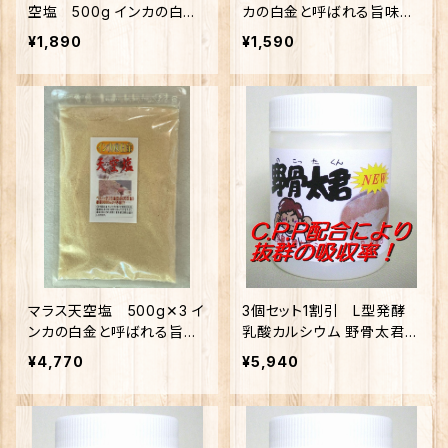
空塩 500g インカの白金
カの白金と呼ばれる旨味の
と呼ばれる旨味の天日塩
天日塩
¥1,890
¥1,590
マラス天空塩 500g✕3 イ
3個セット1割引 L型発酵
ンカの白金と呼ばれる旨味
乳酸カルシウム 野骨太君12
の天日塩
0g入 ご飯が美味しいカル
¥4,770
¥5,940
シウム