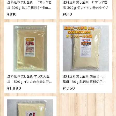
送料込お試し企画 ヒマラヤ岩
送料込お試し企画 ヒマラヤ岩
塩 300g ミル用粗粒3〜5mm
塩 300g 使いやすい粉末タイプ
タイプ
¥810
¥810
送料込お試し企画 マラス天空
送料込お試し企画 国産ビール
塩 500g インカの白金と呼ば
酵母 180g 脱苦味原料使用
れる旨味の天日塩
クリックポスト便（1個のみ）
¥1,890
¥1,150