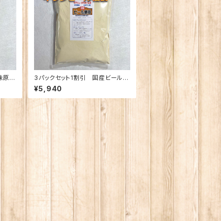
味原料
3パックセット1割引 国産ビール酵
母 500g 脱苦味原料使用
¥5,940