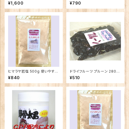
パック50包入
0ｇ入 新潟県産皮むき大豆の超
¥1,600
¥790
微粉末 クリックポスト便のエコ
配送
ヒマラヤ岩塩 500g 使いやすい
ドライフルーツ プルーン 280g
粉末タイプ
鉄分食物繊維習慣 カリフォル
¥840
¥510
ニア産