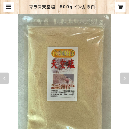
マラス天空塩 500g インカの白金
と呼ばれる旨味の天日塩 | かがみ食
品