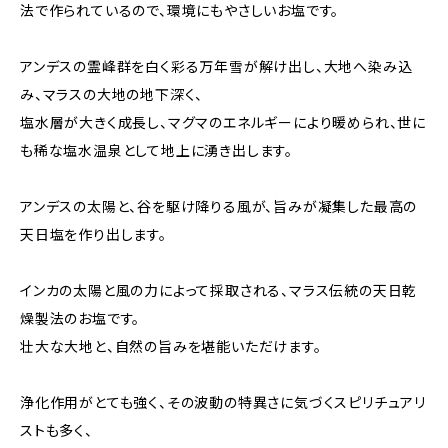
法で作られているので、環境にもやさしいお塩です。
アンデスの霊峰群を白く彩る万年雪が解け出し、大地へ染み込
み、マラスの大地の地下深く、
塩水層が大きく成長し、マグマのエネルギーにより暖められ、世に
も稀な塩水温泉として地上に湧き出します。
アンデスの太陽と、谷を駆け降りる風が、旨みが凝集した最高の
天日塩を作り出します。
インカの太陽と風の力によって採取される、マラス伝統の天日乾
燥製法のお塩です。
壮大な大地と、自然の旨みを堪能いただけます。
浄化作用がとても強く、その波動の特異さに気づくスピリチュアリ
ストも多く、