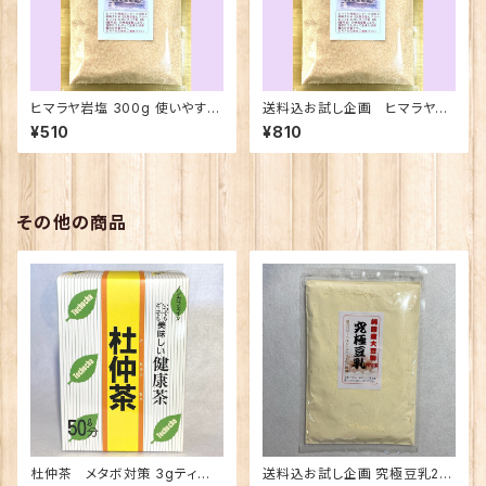
ヒマラヤ岩塩 300g 使いやすい
送料込お試し企画 ヒマラヤ岩
粉末タイプ
塩 300g 使いやすい粉末タイプ
¥510
¥810
その他の商品
杜仲茶 メタボ対策 3gティー
送料込お試し企画 究極豆乳20