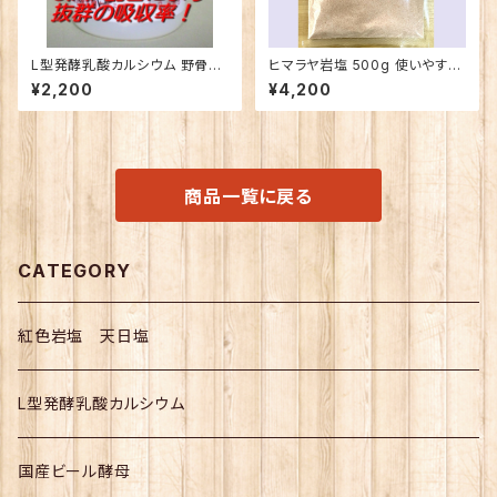
L型発酵乳酸カルシウム 野骨太
ヒマラヤ岩塩 500g 使いやすい
君120g入 ご飯が美味しいカル
粉末タイプ 5パックセット送料無
¥2,200
¥4,200
シウム
料
商品一覧に戻る
CATEGORY
紅色岩塩 天日塩
L型発酵乳酸カルシウム
国産ビール酵母